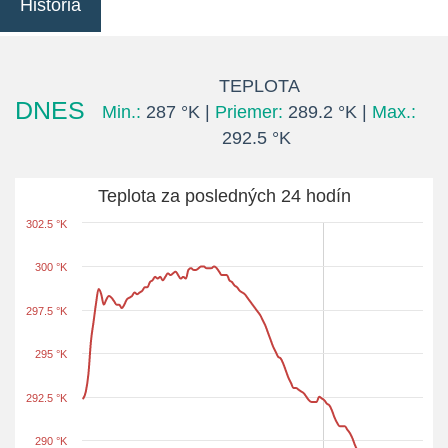
História
TEPLOTA
DNES
Min.:
287 °K |
Priemer:
289.2 °K |
Max.:
292.5 °K
Teplota za posledných 24 hodín
302.5 °K
300 °K
297.5 °K
295 °K
292.5 °K
290 °K