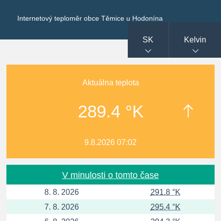
Internetový teploměr obce Těmice u Hodonína
SK
Kelvin
Aktuálna teplota
289.4 °K
9.8.2026 07:02
V minulosti o tomto čase
8. 8. 2026
291.8 °K
7. 8. 2026
295.4 °K