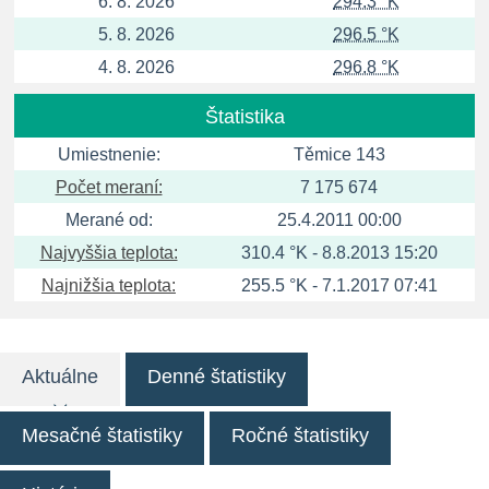
6. 8. 2026
294.3 °K
5. 8. 2026
296.5 °K
4. 8. 2026
296.8 °K
Štatistika
Umiestnenie:
Těmice 143
Počet meraní:
7 175 674
Merané od:
25.4.2011 00:00
Najvyššia teplota:
310.4 °K - 8.8.2013 15:20
Najnižšia teplota:
255.5 °K - 7.1.2017 07:41
Aktuálne
Denné štatistiky
Mesačné štatistiky
Ročné štatistiky