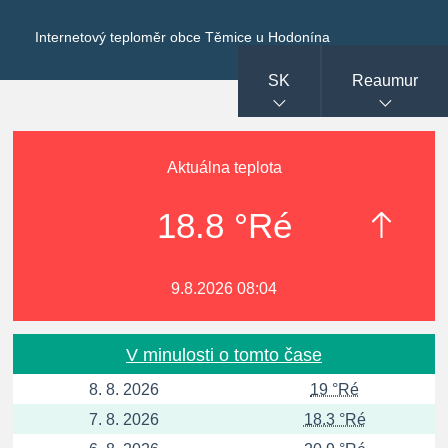
Internetový teploměr obce Těmice u Hodonína
SK
Reaumur
Aktuálna teplota
18.8 °Ré
9.8.2026 08:04
V minulosti o tomto čase
8. 8. 2026
19 °Ré
7. 8. 2026
18.3 °Ré