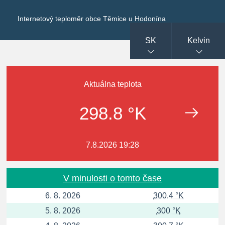
Internetový teploměr obce Těmice u Hodonína
SK
Kelvin
Aktuálna teplota
298.8 °K
7.8.2026 19:28
V minulosti o tomto čase
6. 8. 2026
300.4 °K
5. 8. 2026
300 °K