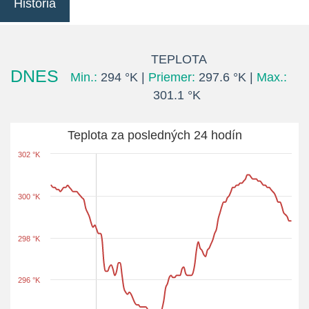
História
TEPLOTA
DNES
Min.:
294 °K |
Priemer:
297.6 °K |
Max.:
301.1 °K
Teplota za posledných 24 hodín
302 °K
300 °K
298 °K
296 °K