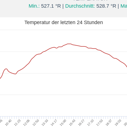
Min.:
527.1 °R |
Durchschnitt:
528.7 °R |
Ma
Temperatur der letzten 24 Stunden
20
16:27
12:50
18:37
15:00
11:23
17:10
13:33
56
19:20
15:43
12:06
17:53
14:17
10:40