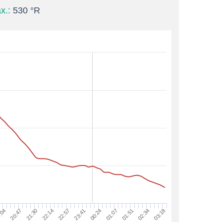
x.:
530 °R
03:18
23:41
:04
01:51
22:14
00:24
20:47
02:34
22:57
01:07
21:30