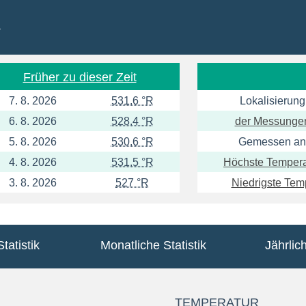
a
Früher zu dieser Zeit
7. 8. 2026
531.6 °R
Lokalisierung
6. 8. 2026
528.4 °R
der Messunge
5. 8. 2026
530.6 °R
Gemessen an
4. 8. 2026
531.5 °R
Höchste Tempera
3. 8. 2026
527 °R
Niedrigste Temp
tatistik
Monatliche Statistik
Jährlich
TEMPERATUR