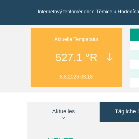
Internetový teploměr obce Těmice u Hodonín
Aktuelle Temperatur
527.1 °R
8.8.2026 03:18
Aktuelles
Tägliche S