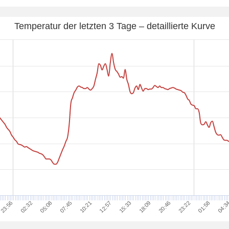
Temperatur der letzten 3 Tage – detaillierte Kurve
23:22
02:32
10:21
18:09
01:58
05:08
12:57
20:46
04:3
23:56
07:45
15:33