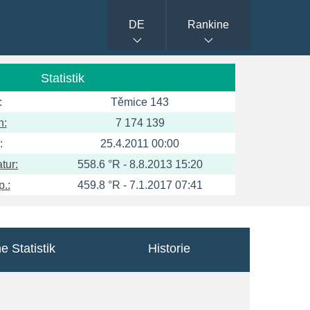
DE
Rankine
Statistik
:
Těmice 143
n:
7 174 139
:
25.4.2011 00:00
tur:
558.6 °R - 8.8.2013 15:20
.:
459.8 °R - 7.1.2017 07:41
e Statistik
Historie