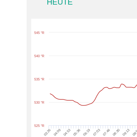
HEUTE
545 °R
540 °R
535 °R
530 °R
525 °R
09:13
05:36
07:46
04:09
09:
06:19
08:30
04:53
07:03
03:26