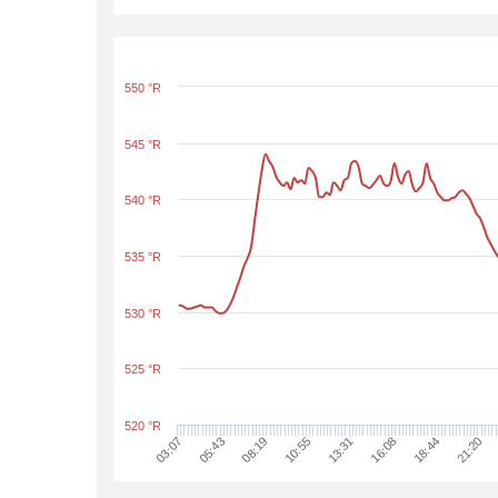
550 °R
545 °R
540 °R
535 °R
530 °R
525 °R
520 °R
10:55
18:44
05:43
13:31
21:20
08:19
16:08
03:07