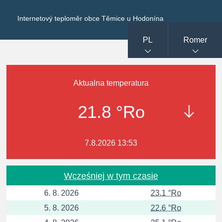
Internetový teploměr obce Těmice u Hodonína
PL
Romer
Aktualna temperatura
21.8 °Ro
7.8.2026 13:53
Wcześniej w tym czasie
6. 8. 2026
23.1 °Ro
5. 8. 2026
22.6 °Ro