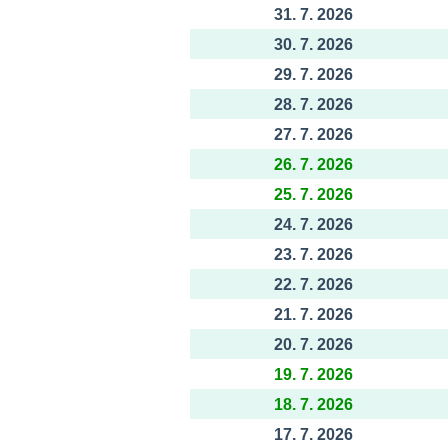
31. 7. 2026
30. 7. 2026
29. 7. 2026
28. 7. 2026
27. 7. 2026
26. 7. 2026
25. 7. 2026
24. 7. 2026
23. 7. 2026
22. 7. 2026
21. 7. 2026
20. 7. 2026
19. 7. 2026
18. 7. 2026
17. 7. 2026