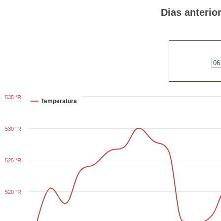
Dias anterior
535 °R
Temperatura
530 °R
525 °R
520 °R